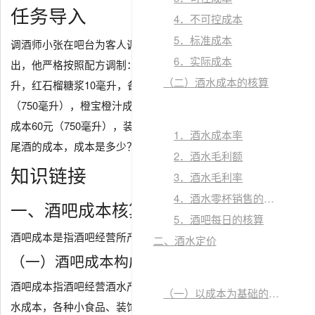
关闭
任务导入
×
4．不可控成本
文章二维码
5．标准成本
调酒师小张在吧台为客人调制了一杯经典鸡尾酒龙舌兰日
6．实际成本
出，他严格按照配方调制：银龙舌兰酒60毫升，橙汁150毫
（二）酒水成本的核算
升，红石榴糖浆10毫升，备注：银龙舌兰进货成本1瓶75元
（750毫升），橙宝橙汁成本20元（1000毫升），红石榴糖浆
成本60元（750毫升），装饰费用1元。应该如何计算此杯鸡
1．酒水成本率
尾酒的成本，成本是多少？
2．酒水毛利额
知识链接
3．酒水毛利率
4．酒水零杯销售的核算
一、酒吧成本核算
5．酒吧每日的核算
手机扫一扫，轻松掌上读
酒吧成本是指酒吧经营所产生的各项费用和支出。
二、酒水定价
关闭
（一）酒吧成本构成
×
文档下载
你与大神的距离，只差一个APP
酒吧成本指酒吧经营酒水产品时发生的各项费用支出包括酒
（一）以成本为基础的定价方法
请下载您需要的格式的文档，随时随地，享受汲取知识的乐趣！
水成本，各种小食品、装饰品与调味品成本，人工成本、能
PDF
文档
EPUB
文档
MOBI
文档