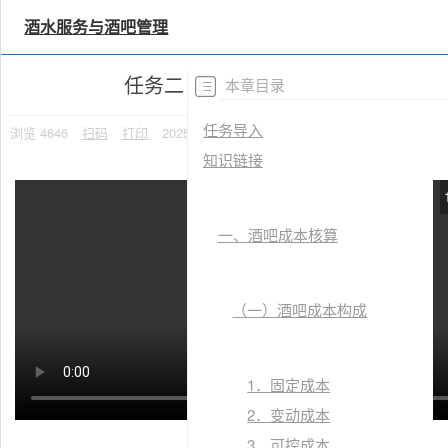
×
思维导图备注
酒水服务与酒吧管理
任务二 酒吧成本控制
任务导入
浏览
4646
扫码
打印
2025-02-27 17:04:54
知识链接
一、酒吧成本核算
（一）酒吧成本构成
1．固定成本
2．变动成本
3．可控成本