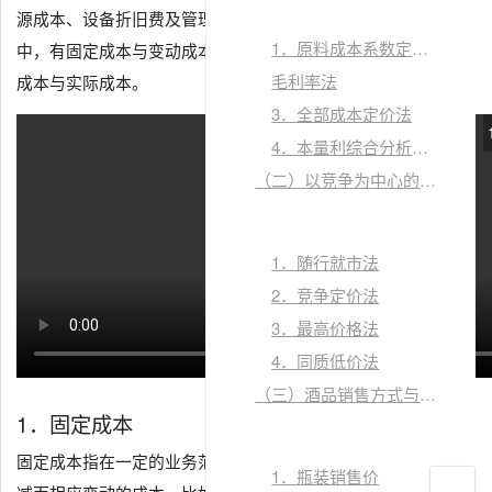
关闭窗口
源成本、设备折旧费及管理费等。在酒吧经营的各项成本
×
1．原料成本系数定价法
中，有固定成本与变动成本、可控成本与不可控成本、标准
微信小程序阅读
毛利率法
成本与实际成本。
3．全部成本定价法
4．本量利综合分析定价法
（二）以竞争为中心的定价方法
1．随行就市法
2．竞争定价法
3．最高价格法
4．同质低价法
（三）酒品销售方式与酒单价格表述
微信扫一扫，知识掌上学
1．固定成本
关闭窗口
固定成本指在一定的业务范围内，其总量不随产量或销量增
×
1．瓶装销售价
书签列表